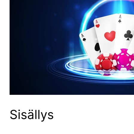
Sisällys