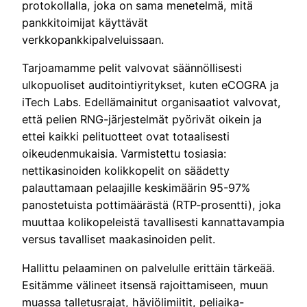
protokollalla, joka on sama menetelmä, mitä
pankkitoimijat käyttävät
verkkopankkipalveluissaan.
Tarjoamamme pelit valvovat säännöllisesti
ulkopuoliset auditointiyritykset, kuten eCOGRA ja
iTech Labs. Edellämainitut organisaatiot valvovat,
että pelien RNG-järjestelmät pyörivät oikein ja
ettei kaikki pelituotteet ovat totaalisesti
oikeudenmukaisia. Varmistettu tosiasia:
nettikasinoiden kolikkopelit on säädetty
palauttamaan pelaajille keskimäärin 95-97%
panostetuista pottimäärästä (RTP-prosentti), joka
muuttaa kolikopeleistä tavallisesti kannattavampia
versus tavalliset maakasinoiden pelit.
Hallittu pelaaminen on palvelulle erittäin tärkeää.
Esitämme välineet itsensä rajoittamiseen, muun
muassa talletusrajat, häviölimiitit, peliaika-