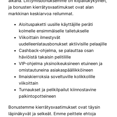
aikana. Liittymisbonuksemme on kilpailukykyinen,
ja bonusten kierrätysvaatimukset ovat alan
markkinan keskiarvoa reilummat.
Aloituspaketti uusille käyttäjille peräti
kolmelle ensimmäiselle talletukselle
Viikoittain ilmestyvät
uudelleenlatausbonukset aktiivisille pelaajille
Cashback-ohjelma, se palauttaa osan
häviöistä takaisin pelitilille
VIP-ohjelma yksinoikeuksineen etuineen ja
omistautuneina asiakaspäällikköineen
Ilmaiskierroksia soveltuville kolikkolille
viikoittain
Turnaukset ja pelikilpailut kiinnostavine
palkintopotteineen
Bonustemme kierrätysvaatimukset ovat täysin
läpinäkyvät ja selkeät. Emme peittele ehtoja