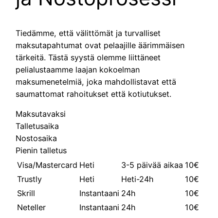
Tiedämme, että välittömät ja turvalliset
maksutapahtumat ovat pelaajille äärimmäisen
tärkeitä. Tästä syystä olemme liittäneet
pelialustaamme laajan kokoelman
maksumenetelmiä, joka mahdollistavat että
saumattomat rahoitukset että kotiutukset.
Maksutavaksi
Talletusaika
Nostosaika
Pienin talletus
Visa/Mastercard
Heti
3-5 päivää aikaa
10€
Trustly
Heti
Heti-24h
10€
Skrill
Instantaani
24h
10€
Neteller
Instantaani
24h
10€