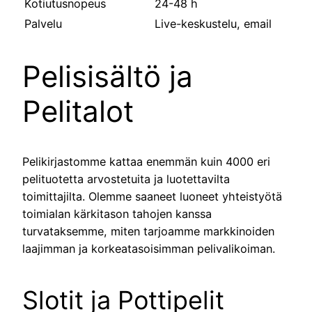
Kotiutusnopeus
24-48 h
Palvelu
Live-keskustelu, email
Pelisisältö ja
Pelitalot
Pelikirjastomme kattaa enemmän kuin 4000 eri
pelituotetta arvostetuita ja luotettavilta
toimittajilta. Olemme saaneet luoneet yhteistyötä
toimialan kärkitason tahojen kanssa
turvataksemme, miten tarjoamme markkinoiden
laajimman ja korkeatasoisimman pelivalikoiman.
Slotit ja Pottipelit