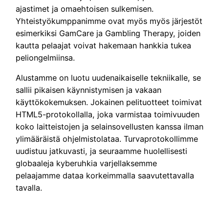
ajastimet ja omaehtoisen sulkemisen.
Yhteistyökumppanimme ovat myös myös järjestöt
esimerkiksi GamCare ja Gambling Therapy, joiden
kautta pelaajat voivat hakemaan hankkia tukea
peliongelmiinsa.
Alustamme on luotu uudenaikaiselle tekniikalle, se
sallii pikaisen käynnistymisen ja vakaan
käyttökokemuksen. Jokainen pelituotteet toimivat
HTML5-protokollalla, joka varmistaa toimivuuden
koko laitteistojen ja selainsovellusten kanssa ilman
ylimääräistä ohjelmistolataa. Turvaprotokollimme
uudistuu jatkuvasti, ja seuraamme huolellisesti
globaaleja kyberuhkia varjellaksemme
pelaajamme dataa korkeimmalla saavutettavalla
tavalla.