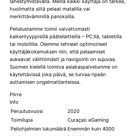
lähestymistavalla. Meillä kaikki käyttäjä on tärkeä,
huolimatta siitä pelaat matalilla vai
merkittävämmillä panoksilla.
Pelialustamme toimii vaivattomasti
kaikentyyppisillä päätelaitteilla – PC:llä, tabletilla
tai mobiililla. Olemme tehneet optimoineet
käyttäjäkokemuksen niin, että pelaamiset
aukeavat välittömästi ja navigointi on sujuvaa.
Suomen kielellä toimiva asiakaspalvelumme on
käytettävissä joka päivä, se turvaa ripeän
auttamisen ongelmatilanteissa.
Piirre
Info
Peruutusvuosi
2020
Toimilupa
Curaçao eGaming
Peliohjelmien lukumäärä
Enemmän kuin 4000