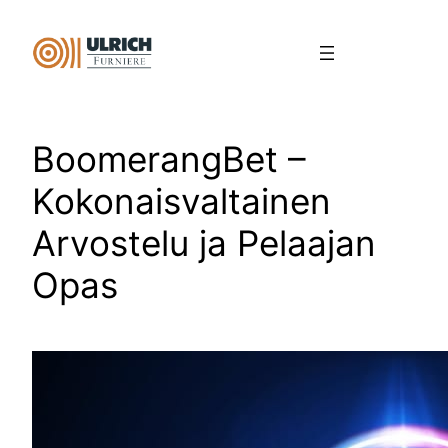
Zum
Inhalt
springen
BoomerangBet –
Kokonaisvaltainen
Arvostelu ja Pelaajan
Opas